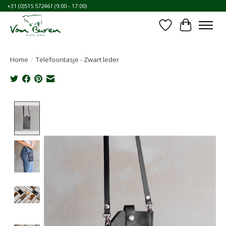
+31 (0)515 572461 (9:00 - 17:00)
Wishlist
Cart
Home
/
Telefoontasje - Zwart leder
Product image slideshow Items