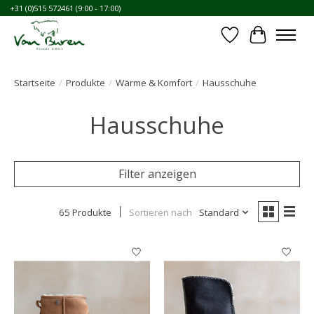
+31 (0)515 572461 (9:00 - 17:00)
Wunschzettel
Ihr Waren
Startseite
/
Produkte
/
Wärme & Komfort
/
Hausschuhe
Hausschuhe
Filter anzeigen
65 Produkte
Sortieren nach
Standard