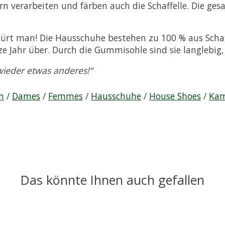
n verarbeiten und färben auch die Schaffelle. Die ges
rt man! Die Hausschuhe bestehen zu 100 % aus Schaff
Jahr über. Durch die Gummisohle sind sie langlebig,
wieder etwas anderes!“
n
/
Dames
/
Femmes
/
Hausschuhe
/
House Shoes
/
Kam
Das könnte Ihnen auch gefallen