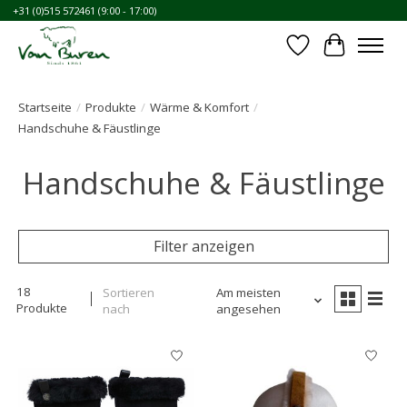
+31 (0)515 572461 (9:00 - 17:00)
Wunschzettel
Ihr Waren
Startseite
/
Produkte
/
Wärme & Komfort
/
Handschuhe & Fäustlinge
Handschuhe & Fäustlinge
Filter anzeigen
18
Sortieren
Am meisten
Produkte
nach
angesehen