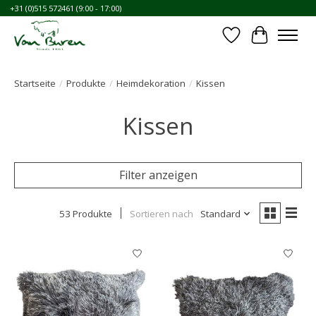
+31 (0)515 572461 (9:00 - 17:00)
Wunschzettel
Ihr Waren
Startseite
/
Produkte
/
Heimdekoration
/
Kissen
Kissen
Filter anzeigen
53 Produkte
Sortieren nach
Standard