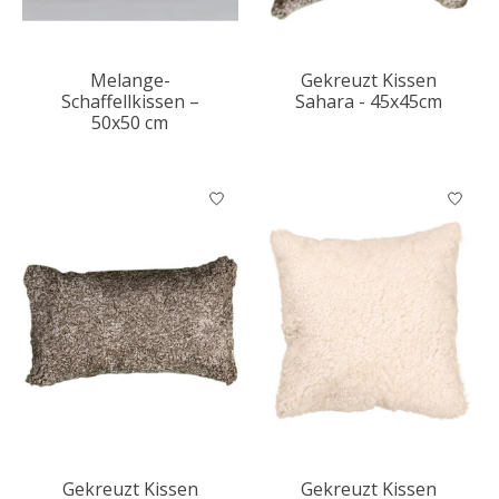
Melange-
Gekreuzt Kissen
Schaffellkissen –
Sahara - 45x45cm
50x50 cm
Gekreuzt Kissen
Gekreuzt Kissen