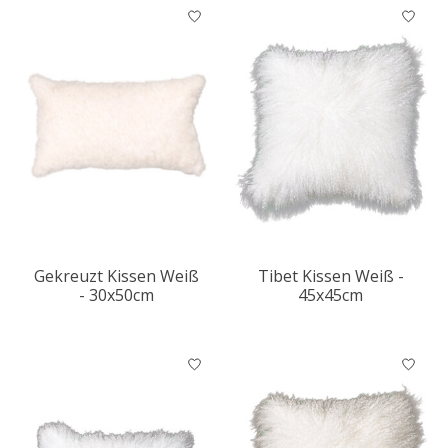
Gekreuzt Kissen Weiß
Tibet Kissen Weiß -
- 30x50cm
45x45cm