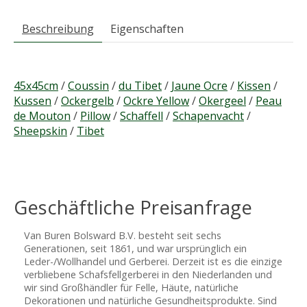
Beschreibung
Eigenschaften
45x45cm
/
Coussin
/
du Tibet
/
Jaune Ocre
/
Kissen
/
Kussen
/
Ockergelb
/
Ockre Yellow
/
Okergeel
/
Peau
de Mouton
/
Pillow
/
Schaffell
/
Schapenvacht
/
Sheepskin
/
Tibet
Geschäftliche Preisanfrage
Van Buren Bolsward B.V. besteht seit sechs
Generationen, seit 1861, und war ursprünglich ein
Leder-/Wollhandel und Gerberei. Derzeit ist es die einzige
verbliebene Schafsfellgerberei in den Niederlanden und
wir sind Großhändler für Felle, Häute, natürliche
Dekorationen und natürliche Gesundheitsprodukte. Sind