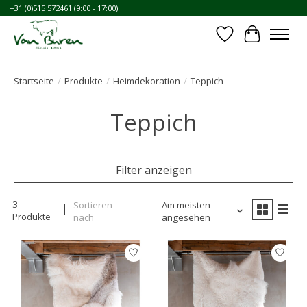
+31 (0)515 572461 (9:00 - 17:00)
Wunschzettel
Ihr Waren
Startseite
/
Produkte
/
Heimdekoration
/
Teppich
Teppich
Filter anzeigen
3
Sortieren
Am meisten
Produkte
nach
angesehen