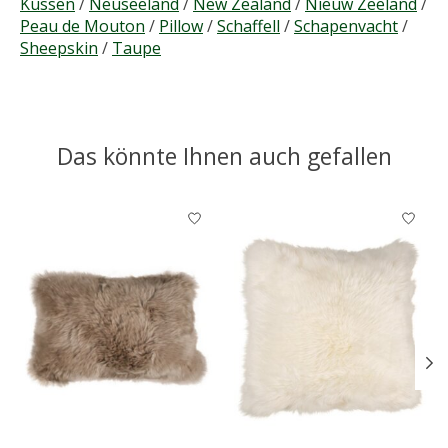
Kussen
/
Neuseeland
/
New Zealand
/
Nieuw Zeeland
/
Peau de Mouton
/
Pillow
/
Schaffell
/
Schapenvacht
/
Sheepskin
/
Taupe
Das könnte Ihnen auch gefallen
Produkt-Karussell-Artikel