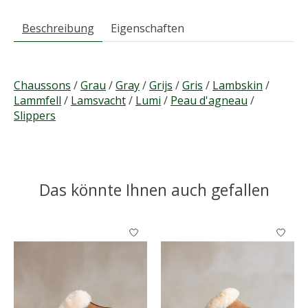
Beschreibung
Eigenschaften
Chaussons
/
Grau
/
Gray
/
Grijs
/
Gris
/
Lambskin
/
Lammfell
/
Lamsvacht
/
Lumi
/
Peau d'agneau
/
Slippers
Das könnte Ihnen auch gefallen
Produkt-Karussell-Artikel