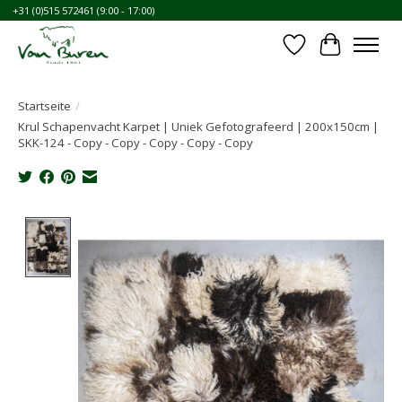
+31 (0)515 572461 (9:00 - 17:00)
Wunschzettel
Ihr Waren
Startseite
/
Krul Schapenvacht Karpet | Uniek Gefotografeerd | 200x150cm |
SKK-124 - Copy - Copy - Copy - Copy - Copy
Product image slideshow Items