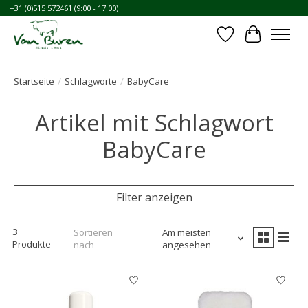
+31 (0)515 572461 (9:00 - 17:00)
Wunschzettel
Ihr Waren
Startseite
/
Schlagworte
/
BabyCare
Artikel mit Schlagwort
BabyCare
Filter anzeigen
3
Sortieren
Am meisten
Produkte
nach
angesehen