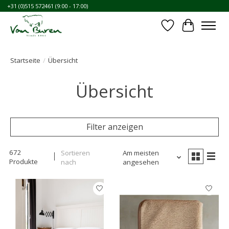
+31 (0)515 572461 (9:00 - 17:00)
Wunschzettel
Ihr Waren
Startseite
/
Übersicht
Übersicht
Filter anzeigen
672
Sortieren
Am meisten
Produkte
nach
angesehen