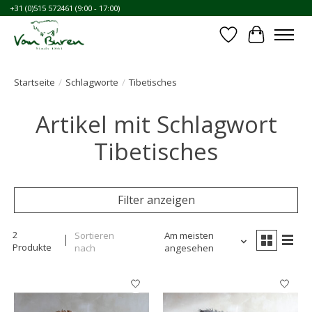
+31 (0)515 572461 (9:00 - 17:00)
Wunschzettel
Ihr Waren
Startseite
/
Schlagworte
/
Tibetisches
Artikel mit Schlagwort
Tibetisches
Filter anzeigen
2
Sortieren
Am meisten
Produkte
nach
angesehen