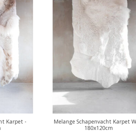
t Karpet -
Melange Schapenvacht Karpet Wi
m
180x120cm