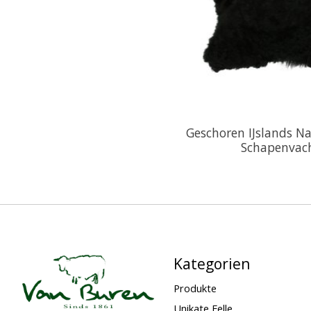
Geschoren IJslands N
Schapenvac
Kategorien
Produkte
Unikate Felle