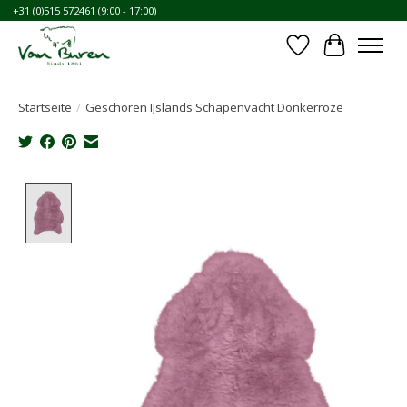
+31 (0)515 572461 (9:00 - 17:00)
Wunschzettel
Ihr Waren
Startseite
/
Geschoren IJslands Schapenvacht Donkerroze
Product image slideshow Items