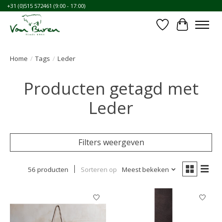
+31 (0)515 572461 (9:00 - 17:00)
Verlanglijst
Winkelwa
Home
/
Tags
/
Leder
Producten getagd met
Leder
Filters weergeven
56 producten
Sorteren op
Meest bekeken