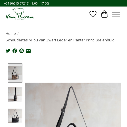
+31 (0)515 572461 (9:00 - 17:00)
Verlanglijst
Winkelwa
Home
/
Schoudertas Milou van Zwart Leder en Panter Print Koeienhuid
Product image slideshow Items