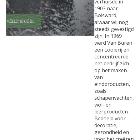
verhuisde in
1903 naar
Bolsward,
alwaar wij nog
steeds gevestigd
zijn. In 1969
werd Van Buren
een Looierij en
concentreerde
het bedrijf zich
op het maken
van
eindproducten,
zoals
schapenvachten,
wol- en
leerproducten.
Bedoeld voor
decoratie,
gezondheid en
voor het creëren