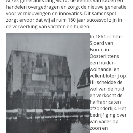
Al zes generaties lang wordt de kennis van looien en
handelen overgedragen en zorgt de nieuwe generatie
voor vernieuwingen en innovaties. Dit samenspel
zorgt ervoor dat wij al ruim 160 jaar succesvol zijn in
de verwerking van vachten en huiden.
In 1861 richtte
Sjoerd van
Buren in
Oosterlittens
een huiden-
wolhandel en
vellenbloterij op.
Hij scheidde de
wol van de huid
en verkocht de
halffabricaten
afzonderlijk. Het
bedrijf ging over
van vader op
zoon en