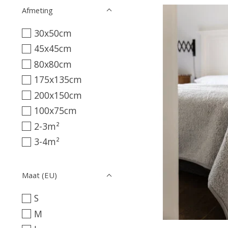
Afmeting
30x50cm
45x45cm
80x80cm
175x135cm
200x150cm
100x75cm
2-3m²
3-4m²
Maat (EU)
S
M