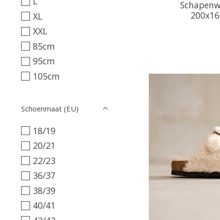
L
Schapenwo
200x16
XL
XXL
85cm
95cm
105cm
Schoenmaat (EU)
18/19
20/21
22/23
36/37
38/39
40/41