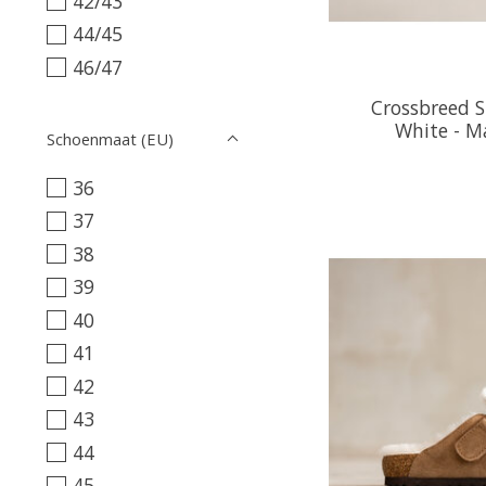
42/43
44/45
46/47
Crossbreed Sl
White - M
Schoenmaat (EU)
36
37
38
39
40
41
42
43
44
45