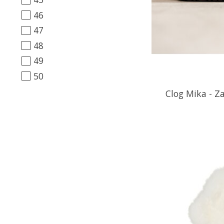
46
47
48
49
50
Clog Mika - Z