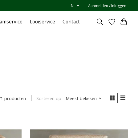
NL
Aanmelden / Inloggen
amservice
Looiservice
Contact
Sorteren op
Meest bekeken
71 producten