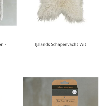
n -
IJslands Schapenvacht Wit