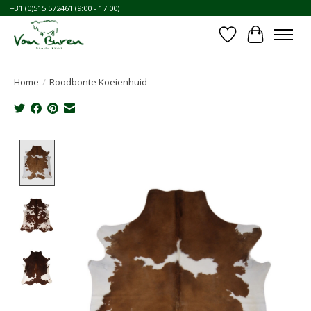
+31 (0)515 572461 (9:00 - 17:00)
Verlanglijst
Winkelwa
Home
/
Roodbonte Koeienhuid
Product image slideshow Items