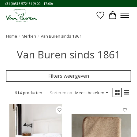
+31 (0)515 572461 (9:00 - 17:00)
Verlanglijst
Winkelwa
Home
/
Merken
/
Van Buren sinds 1861
Van Buren sinds 1861
Filters weergeven
614 producten
Sorteren op
Meest bekeken