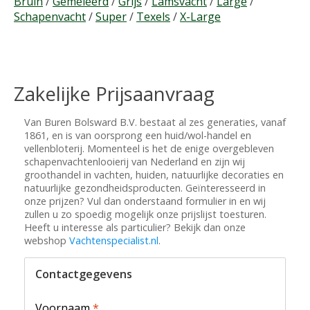
Bruin
/
Gemeleerd
/
Grijs
/
Lamsvacht
/
Large
/
Schapenvacht
/
Super
/
Texels
/
X-Large
Zakelijke Prijsaanvraag
Van Buren Bolsward B.V. bestaat al zes generaties, vanaf
1861, en is van oorsprong een huid/wol-handel en
vellenbloterij. Momenteel is het de enige overgebleven
schapenvachtenlooierij van Nederland en zijn wij
groothandel in vachten, huiden, natuurlijke decoraties en
natuurlijke gezondheidsproducten. Geïnteresseerd in
onze prijzen? Vul dan onderstaand formulier in en wij
zullen u zo spoedig mogelijk onze prijslijst toesturen.
Heeft u interesse als particulier? Bekijk dan onze
webshop
Vachtenspecialist.nl
.
Contactgegevens
Voornaam
*