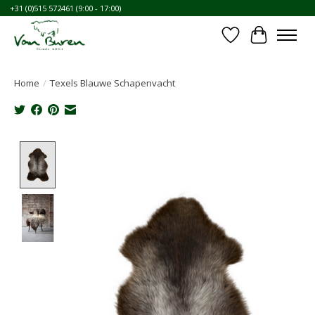
+31 (0)515 572461 (9:00 - 17:00)
Verlanglijst
Winkelwa
Home
/
Texels Blauwe Schapenvacht
Product image slideshow Items