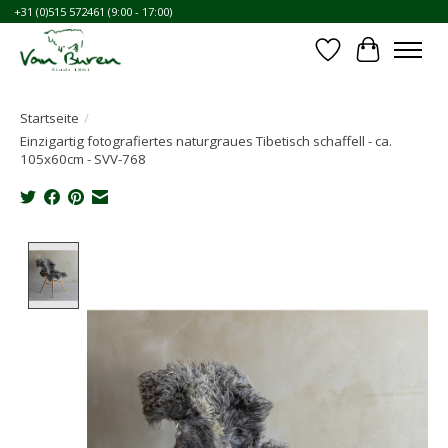
+31 (0)515 572461 (9:00 - 17:00)
Wunschzettel
Ihr Waren
Startseite
/
Einzigartig fotografiertes naturgraues Tibetisch schaffell - ca.
105x60cm - SVV-768
Product image slideshow Items