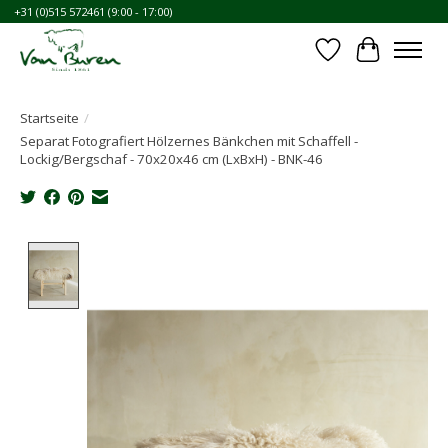
+31 (0)515 572461 (9:00 - 17:00)
Wunschzettel
Ihr Waren
Startseite
/
Separat Fotografiert Hölzernes Bänkchen mit Schaffell -
Lockig/Bergschaf - 70x20x46 cm (LxBxH) - BNK-46
Product image slideshow Items