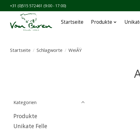
+31 (0)515 572461 (9:00 - 17:00)
Startseite
Produkte
Unikat
Startseite
/
Schlagworte
/
WeiÃŸ
A
Kategorien
Produkte
Unikate Felle