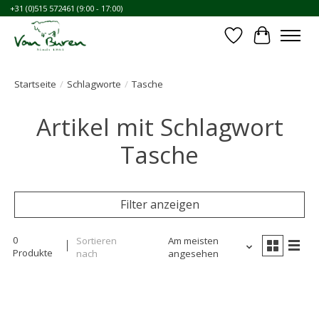
+31 (0)515 572461 (9:00 - 17:00)
Wunschzettel
Ihr Waren
Startseite
/
Schlagworte
/
Tasche
Artikel mit Schlagwort
Tasche
Filter anzeigen
0
Sortieren
Am meisten
Produkte
nach
angesehen