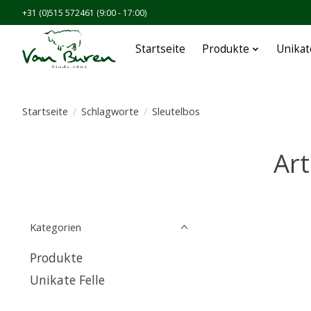
+31 (0)515 572461 (9:00 - 17:00)
Startseite
Produkte
Unikat
Startseite
/
Schlagworte
/
Sleutelbos
Art
Kategorien
Produkte
Unikate Felle