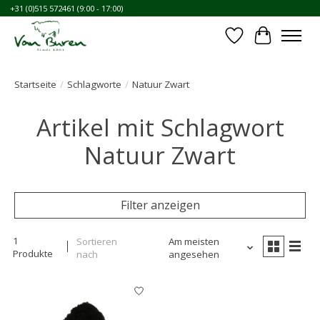
+31 (0)515 572461 (9:00 - 17:00)
Wunschzettel
Ihr Waren
Startseite
/
Schlagworte
/
Natuur Zwart
Artikel mit Schlagwort
Natuur Zwart
Filter anzeigen
1
Sortieren
Am meisten
Produkte
nach
angesehen