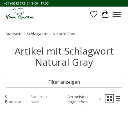
+31 (0)515 572461 (9:00 - 17:00)
Wunschzettel
Ihr Waren
Startseite
/
Schlagworte
/
Natural Gray
Artikel mit Schlagwort
Natural Gray
Filter anzeigen
0
Sortieren
Am meisten
Produkte
nach
angesehen