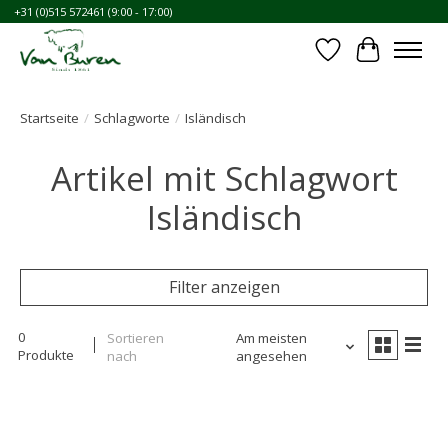
+31 (0)515 572461 (9:00 - 17:00)
Wunschzettel
Ihr Waren
Startseite
/
Schlagworte
/
Isländisch
Artikel mit Schlagwort
Isländisch
Filter anzeigen
0
Sortieren
Am meisten
Produkte
nach
angesehen