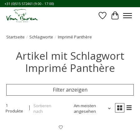
+31 (0)515 572461 (9:00 - 17:00)
Wunschzettel
Ihr Waren
Startseite
/
Schlagworte
/
Imprimé Panthère
Artikel mit Schlagwort
Imprimé Panthère
Filter anzeigen
1
Sortieren
Am meisten
Produkte
nach
angesehen