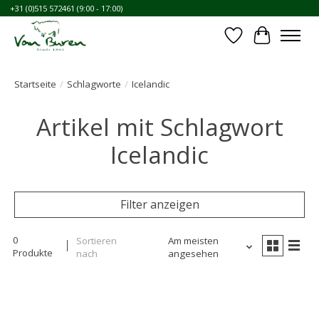
+31 (0)515 572461 (9:00 - 17:00)
Wunschzettel
Ihr Waren
Startseite
/
Schlagworte
/
Icelandic
Artikel mit Schlagwort
Icelandic
Filter anzeigen
0
Sortieren
Am meisten
Produkte
nach
angesehen