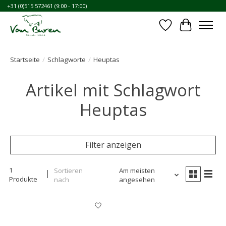
+31 (0)515 572461 (9:00 - 17:00)
Wunschzettel
Ihr Waren
Startseite
/
Schlagworte
/
Heuptas
Artikel mit Schlagwort
Heuptas
Filter anzeigen
1
Sortieren
Am meisten
Produkte
nach
angesehen