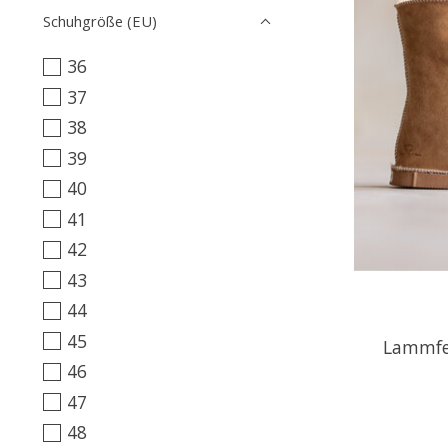
Schuhgröße (EU)
36
37
38
39
40
41
42
43
44
45
Lammfe
46
47
48