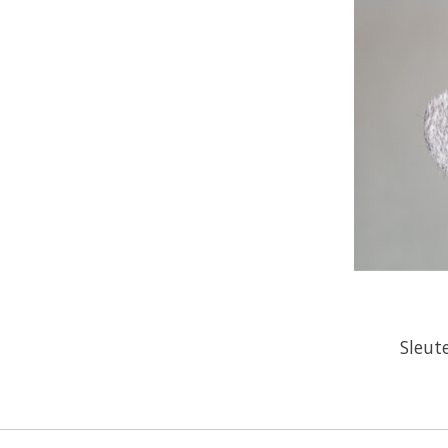
Sleut