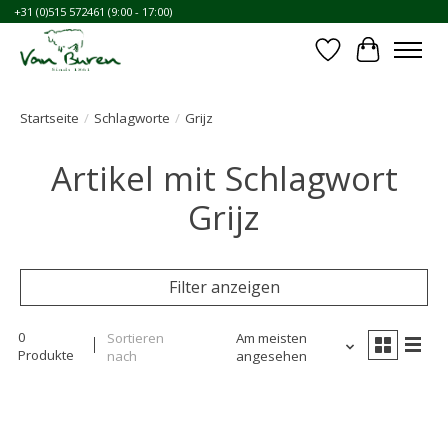
+31 (0)515 572461 (9:00 - 17:00)
Wunschzettel
Ihr Waren
Startseite
/
Schlagworte
/
Grijz
Artikel mit Schlagwort
Grijz
Filter anzeigen
0
Sortieren
Am meisten
Produkte
nach
angesehen