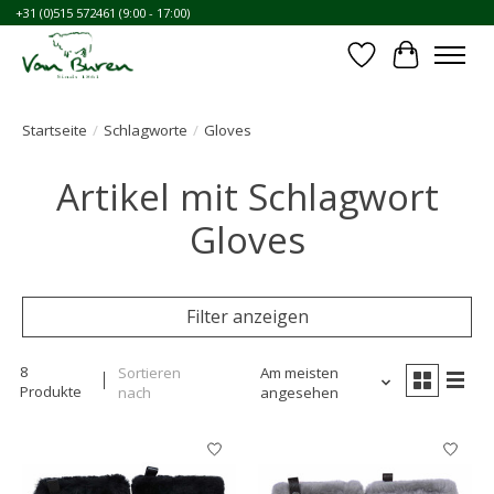
+31 (0)515 572461 (9:00 - 17:00)
Wunschzettel
Ihr Waren
Startseite
/
Schlagworte
/
Gloves
Artikel mit Schlagwort
Gloves
Filter anzeigen
8
Sortieren
Am meisten
Produkte
nach
angesehen