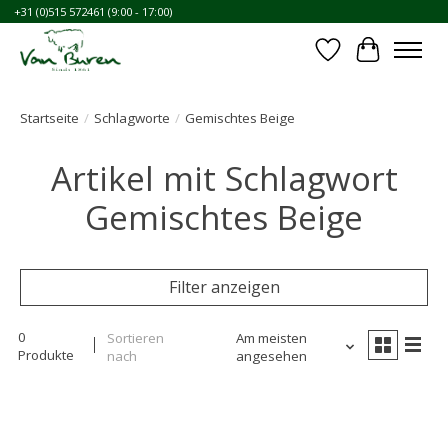
+31 (0)515 572461 (9:00 - 17:00)
Wunschzettel
Ihr Waren
Startseite
/
Schlagworte
/
Gemischtes Beige
Artikel mit Schlagwort
Gemischtes Beige
Filter anzeigen
0
Sortieren
Am meisten
Produkte
nach
angesehen