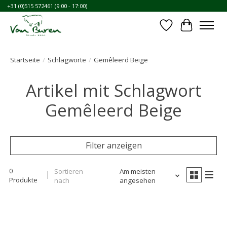
+31 (0)515 572461 (9:00 - 17:00)
Wunschzettel
Ihr Waren
Startseite
/
Schlagworte
/
Gemêleerd Beige
Artikel mit Schlagwort
Gemêleerd Beige
Filter anzeigen
0
Sortieren
Am meisten
Produkte
nach
angesehen