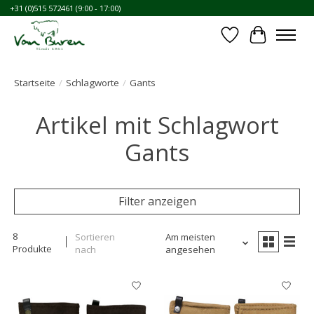
+31 (0)515 572461 (9:00 - 17:00)
Wunschzettel
Ihr Waren
Startseite
/
Schlagworte
/
Gants
Artikel mit Schlagwort
Gants
Filter anzeigen
8
Sortieren
Am meisten
Produkte
nach
angesehen