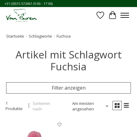
+31 (0)515 572461 (9:00 - 17:00)
Wunschzettel
Ihr Waren
Startseite
/
Schlagworte
/
Fuchsia
Artikel mit Schlagwort
Fuchsia
Filter anzeigen
1
Sortieren
Am meisten
Produkte
nach
angesehen