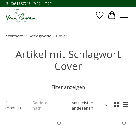
+31 (0)515 572461 (9:00 - 17:00)
Wunschzettel
Ihr Waren
Startseite
/
Schlagworte
/
Cover
Artikel mit Schlagwort
Cover
Filter anzeigen
4
Sortieren
Am meisten
Produkte
nach
angesehen