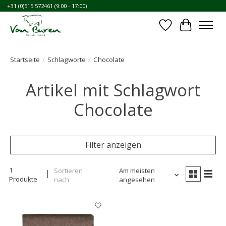
+31 (0)515 572461 (9:00 - 17:00)
Wunschzettel
Ihr Waren
Startseite
/
Schlagworte
/
Chocolate
Artikel mit Schlagwort
Chocolate
Filter anzeigen
1
Sortieren
Am meisten
Produkte
nach
angesehen