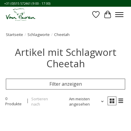
+31 (0)515 572461 (9:00 - 17:00)
Wunschzettel
Ihr Waren
Startseite
/
Schlagworte
/
Cheetah
Artikel mit Schlagwort
Cheetah
Filter anzeigen
0
Sortieren
Am meisten
Produkte
nach
angesehen