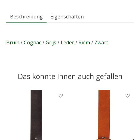
Beschreibung
Eigenschaften
Bruin
/
Cognac
/
Grijs
/
Leder
/
Riem
/
Zwart
Das könnte Ihnen auch gefallen
Produkt-Karussell-Artikel