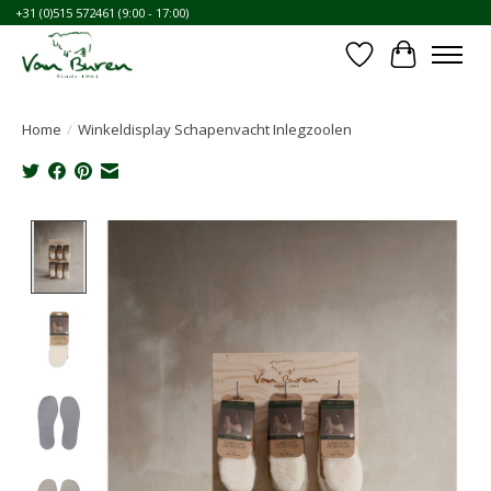
+31 (0)515 572461 (9:00 - 17:00)
Verlanglijst
Winkelwa
Home
/
Winkeldisplay Schapenvacht Inlegzoolen
Product image slideshow Items