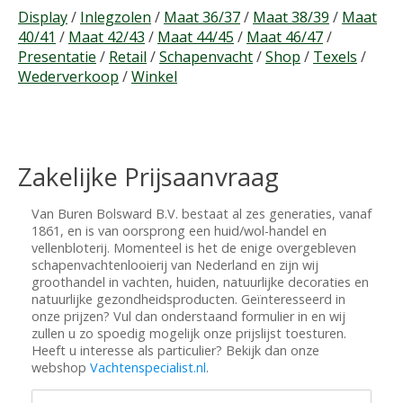
Display
/
Inlegzolen
/
Maat 36/37
/
Maat 38/39
/
Maat
40/41
/
Maat 42/43
/
Maat 44/45
/
Maat 46/47
/
Presentatie
/
Retail
/
Schapenvacht
/
Shop
/
Texels
/
Wederverkoop
/
Winkel
Zakelijke Prijsaanvraag
Van Buren Bolsward B.V. bestaat al zes generaties, vanaf
1861, en is van oorsprong een huid/wol-handel en
vellenbloterij. Momenteel is het de enige overgebleven
schapenvachtenlooierij van Nederland en zijn wij
groothandel in vachten, huiden, natuurlijke decoraties en
natuurlijke gezondheidsproducten. Geïnteresseerd in
onze prijzen? Vul dan onderstaand formulier in en wij
zullen u zo spoedig mogelijk onze prijslijst toesturen.
Heeft u interesse als particulier? Bekijk dan onze
webshop
Vachtenspecialist.nl
.