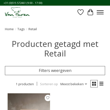
+31 (0)515 572461 (9:00 - 17:00)
Verlanglijst
Winkelwa
Home
/
Tags
/
Retail
Producten getagd met
Retail
Filters weergeven
1 producten
Sorteren op
Meest bekeken