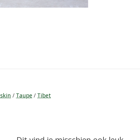
skin
/
Taupe
/
Tibet
Dit vind je misschien ook leuk