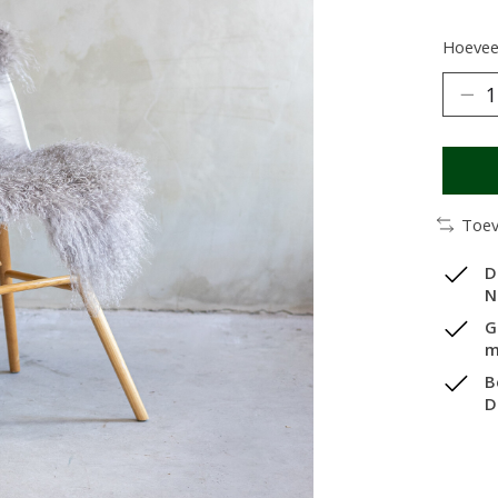
Hoeveel
Toev
D
N
G
m
B
D