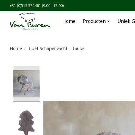
+31 (0)515 572461 (9:00 - 17:00)
Home
Producten
Uniek G
Home
/
Tibet Schapenvacht - Taupe
Product image slideshow Items