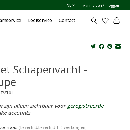
NL
Aanmelden / Inloggen
amservice
Looiservice
Contact
bet Schapenvacht -
upe
1TVT01
n zijn alleen zichtbaar voor
geregistreerde
ijke accounts
voorraad
(Levertijd:Levertijd 1-2 werkdagen)