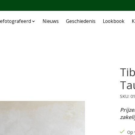
efotografeerd
Nieuws
Geschiedenis
Lookbook
K
Ti
Ta
SKU: 0
Prijze
zakel
Op 