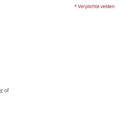
* Verplichte velden
er
of