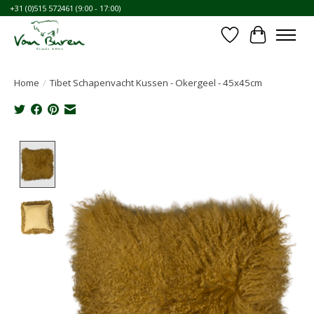
+31 (0)515 572461 (9:00 - 17:00)
Verlanglijst
Winkelwa
Home
/
Tibet Schapenvacht Kussen - Okergeel - 45x45cm
Product image slideshow Items