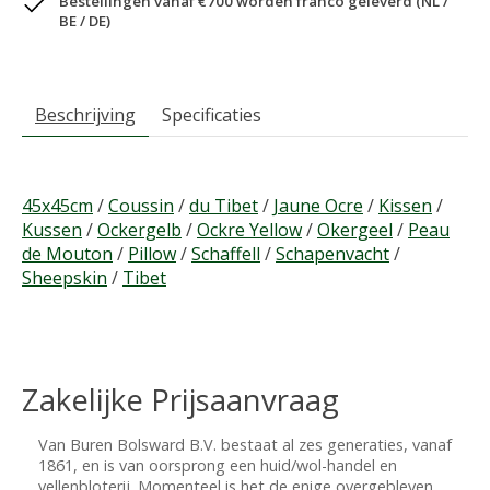
Bestellingen vanaf €700 worden franco geleverd (NL /
BE / DE)
Beschrijving
Specificaties
45x45cm
/
Coussin
/
du Tibet
/
Jaune Ocre
/
Kissen
/
Kussen
/
Ockergelb
/
Ockre Yellow
/
Okergeel
/
Peau
de Mouton
/
Pillow
/
Schaffell
/
Schapenvacht
/
Sheepskin
/
Tibet
Zakelijke Prijsaanvraag
Van Buren Bolsward B.V. bestaat al zes generaties, vanaf
1861, en is van oorsprong een huid/wol-handel en
vellenbloterij. Momenteel is het de enige overgebleven