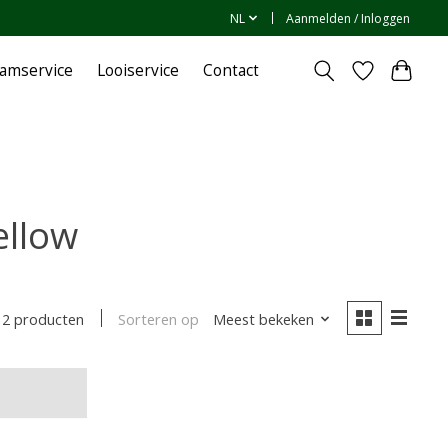
NL
Aanmelden / Inloggen
amservice
Looiservice
Contact
ellow
Sorteren op
Meest bekeken
2 producten