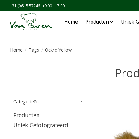
+31 (0)515 572461 (9:00 - 17:00)
Home
Producten
Uniek G
Home
/
Tags
/
Ockre Yellow
Prod
Categorieën
Producten
Uniek Gefotografeerd